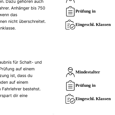
en. Dazu gehören auch
ahrer. Anhänger bis 750
Prüfung in
 wenn das
en nicht überschreitet.
Eingeschl. Klassen
inklasse.
aubnis für Schalt- und
Prüfung auf einem
Mindestalter
ung ist, dass du
nden auf einem
Prüfung in
Fahrlehrer bestehst.
rspart dir eine
Eingeschl. Klassen